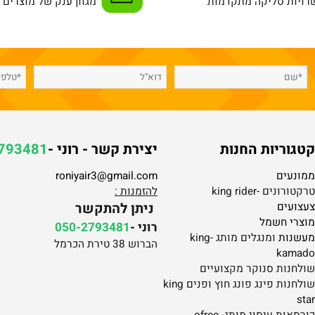
מאובטחת
מוצרים איכותיים
 סליקה מתקדמות
מגוון ענק של מוצרים מה
ריות החנות
יצירת קשר - רוני -
-2793481
ים
roniyair3@gmail.com
 -king rider
להזמנות :
ים
ניתן להתקשר
 חשמל
רוני -
050-2793481
ת
ומנגלים מותג -king
הברוש 38 טירת הכרמל
ka
ות סנוקר מקצועיים