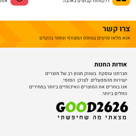
הטבות מיוחדות
רכישה 
ללקוחות קבועים באהבה
אפשרויות
 קשר
לאו פרטים בטופס המצורף ונחזור בהקדם
ות החנות
קטגו
נו עוסקת בשווק מגוון רב של מוצרים
ממונע
ות מהמפעלים לצרכן הסופי.
טרקטורונים
בוחרים את המוצרים האיכותיים ביותר במחירים
צעצוע
ים ביותר.
מוצרי
מעשנו
mado
שולחנ