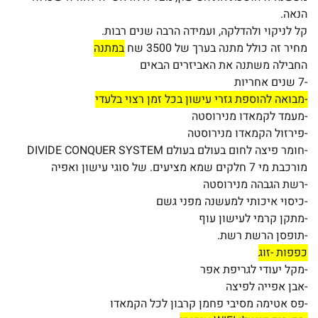
הנאה.
קל לניקוי ולהדלקה, ועמידה הרבה שנים רבות.
מחיר זה כולל מתנה בערך של 3500 שח
במתנה
החבילה משתנה את האביזרים הבאים
-7 שנים אחריות
-מבואה להוספת גזרי עישון בכל זמן רצוי בלעדי
-מעמד לקמאדו מנירוסטה
-פירזול הקמאדו מנירוסטה
-חומר פיצה לחום בעולם בעולם DIVIDE CONQUER SYSTEM
מורכבת מי 7 חלקים שמא מציעים. של סוגי עישון ואפיה
-רשת הגבהה מנירוסטה
-כיסוי איכותי למעשנה מפני גשם
-מתקן קרמי לעישון עוף
-תופסן הרשת רשת.
כפפות -זוג
-מקל יעודי לגריפת אפר
-אבן אפייה לפיצה
-פס אטימה מסיבי פחמן קרבון לכל הקמאדו