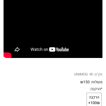
מק"ט:
UNIMOG -W
משלוח:
150
₪
*
הרכבה:
הרכבה
100₪+