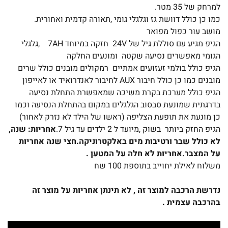
למרחק של 35 מטר.
כמו כן כולל דוושת גז וגלגלי גומי ,תאורה קדמית ואחורית.
מושב עור כפול מפואר
הגיפ מגיע עם סוללת גיל של 24V חזקה במיוחד 7AH ,גלגלי
הגומי מאפשרים נסיעה שקטה ומונעים החלקה
הגיפ כולל בולמי זעזועים אמתיים רמקולים מובנים כולל שרים
מובנים כמו כן כולל חיבור AUX לחיבור לאנדרואיד או לאייפון
הגיפ כולל מערכת בקרת משיכה שמאפשרת התחלת נסיעה
בדרגתית שמונעת סבסוב הגלגלים במקום בהתחלת הנסיעה וכמו
כן מונעת את תופעת הצליפה (ראשו של הילד לא נזרק לאחור)
הגיפ החזק ביותר בשוק ,מיועד ל 2 ילדים עד גיל 7.
אחריות: שנה,
לא כולל שבר ורטיבות מי
ם באלקטרוניקה.חצי שנה אחריות
על המצבר.
אחריות לא חלה על המטען .
משלוח לאילת יחוייב בתוספת 100 שח
נדרשת הרכבה למוצר זה , לא תינתן אחריות על מוצר זה
בהרכבה עצמית .