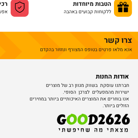
חבר כדי להוסיף חוות דעת
הירשם
/
התחבר
הטבות מיוחדות
רכישה 
ללקוחות קבועים באהבה
אפשרויות
 קשר
לאו פרטים בטופס המצורף ונחזור בהקדם
ות החנות
קטגו
נו עוסקת בשווק מגוון רב של מוצרים
ממונע
ות מהמפעלים לצרכן הסופי.
טרקטורונים
בוחרים את המוצרים האיכותיים ביותר במחירים