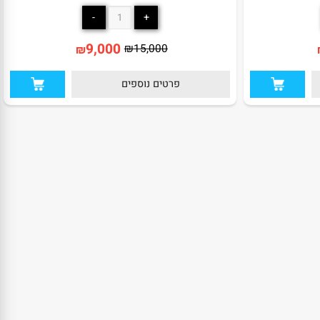
שולחן טניס פינג פונג פנים – 15 מ”מ מבית KING
שולחן סנוקר 9 פיט לבן מיקצועי 285*155 ס"מ KING
9,000
₪
15,000
₪
פרטים נוספים