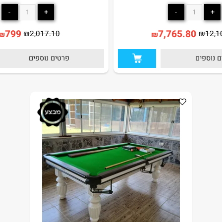
שולחן סנוקר מקצועי 7 פיט LUXURY מבית KING
STAR
STAR
799
7,765.80
₪
2,017.10
₪
₪
ים
פרטים נוספים