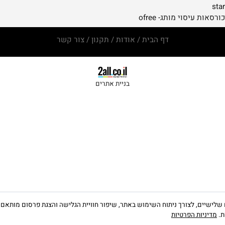
ים
ניתן להתקשר
 חשמל
רוני -
050-2793481
ת
ומנגלים מותג -king
הברוש 38 טירת הכרמל
ka
ות סנוקר מקצועיים
שולחנות פינג פונג חוץ ופנים king
 עיסוי מותג- ofree
דף הבית
/
אודות
/
תקנון
/
צור קשר
בניית אתרים