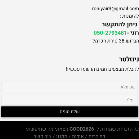
roniyair3@gmail.com
להזמנות :
ניתן להתקשר
רוני -
050-2793481
הברוש 38 טירת הכרמל
ניוזלטר
לקבלת מבצעים חמים הרשמו עכשיו!
כל הזכויות שמורות ל-
GOOD2626
מצאתי מה שחיפשתי
דף הבית
/
אודות
/
תקנון
/
צור קשר