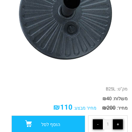
מק"ט:
B25L
משלוח:
40
₪
₪
110
₪
200
מחיר:
מחיר מבצע:
הוסף לסל