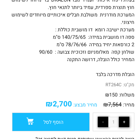
בעלת ריפוד איכותי ועמיד מבד DRALON בד מיוחד לשימוש
חוץ תוצרת ספרדית, עמיד ביותר לתנאי חוץ.
המערכת מודרנית משולבת חבלים איכותיים מיוחדים לשימוש
חיצוני.
מערכת ישיבה רומא דו מושבית כוללת :
ספה דו מושבית במידה: 140/75/65 ס"מ
2 כורסאות יחיד במידה 78/76/66 ס"מ
שולחן קפה מאלומניום וזכוכית צבועה : 90/60
המחיר כולל הובלה, דרושה התקנה
הובלת מדרכה בלבד
מק"ט:
RT264C
משלוח:
150
₪
₪
2,700
₪
7,564
מחיר:
מחיר מבצע:
הוסף לסל