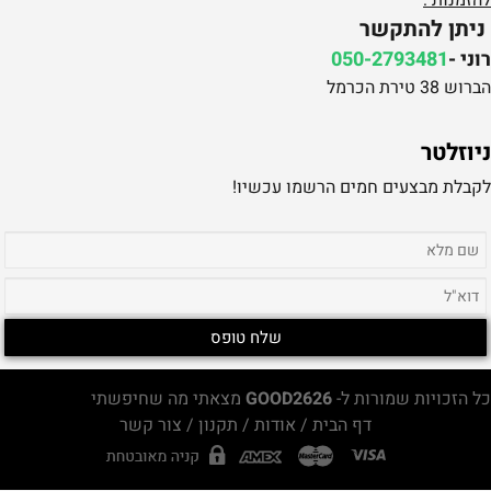
להזמנות :
ניתן להתקשר
רוני -
050-2793481
הברוש 38 טירת הכרמל
ניוזלטר
לקבלת מבצעים חמים הרשמו עכשיו!
כל הזכויות שמורות ל-
GOOD2626
מצאתי מה שחיפשתי
דף הבית
/
אודות
/
תקנון
/
צור קשר