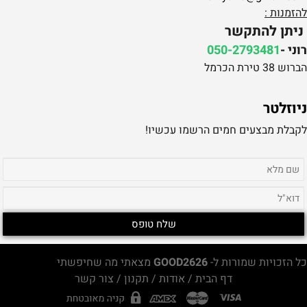
להזמנות :
ניתן להתקשר
רוני -
050-2793481
הברוש 38 טירת הכרמל
ניוזלטר
לקבלת מבצעים חמים הרשמו עכשיו!
כל הזכויות שמורות ל-
GOOD2626
מצאתי מה שחיפשתי
דף הבית
/
אודות
/
תקנון
/
צור קשר