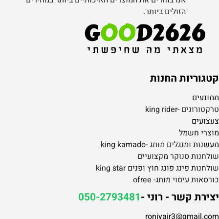
אנו בוחרים את המוצרים האיכותיים ביותר במחירים
הזולים ביותר.
קטגוריות החנות
ממונעים
טרקטורונים -king rider
צעצועים
מוצרי חשמל
מעשנות
ומנגלים מותג -king kamado
שולחנות סנוקר מקצועיים
שולחנות פינג פונג חוץ ופנים king star
כורסאות עיסוי מותג- ofree
יצירת קשר - רוני -
050-2793481
roniyair3@gmail.com